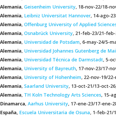
Alemania
,
Geisenheim University
, 18-nov-22/18-no
Alemania
,
Leibniz Universitat Hannover
, 14-ago-2
Alemania
,
Offenburg University of Applied Science
Alemania
,
Osnabrück University
, 21-feb-23/21-feb
Alemania
,
Universidad de Potsdam
, 6-may-24/5-ma
Alemania
,
Universidad Johannes Gutenberg de Ma
Alemania
,
Universidad Técnica de Darmstadt
, 5-o
Alemania
,
University of Bayreuth
, 17-nov-23/17-no
Alemania
,
University of Hohenheim
, 22-nov-19/22-
Alemania
,
Saarland University
, 13-oct-21/13-oct-2
Alemania
,
TH Koln Technology Arts Sciences
, 15-a
Dinamarca
,
Aarhus University
, 17-ene-23/17-ene-2
España,
Escuela Universitaria de Osuna
, 1-feb-21/