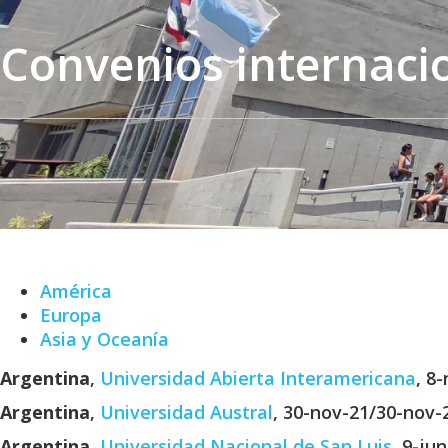
Convenios internaci
América
Europa
Asia y Oceanía
Argentina
,
Universidad Abierta Interamericana
, 8
Argentina
,
Universidad Austral
, 30-nov-21/30-nov-
Argentina
,
Universidad Nacional de San Luis
, 9-ju