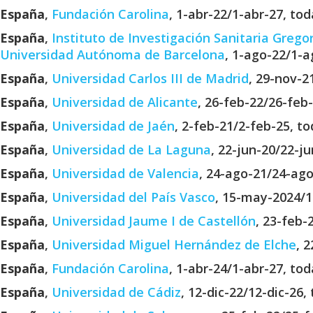
España
,
Fundación Carolina
, 1-abr-22/1-abr-27, to
España
,
Instituto de Investigación Sanitaria Greg
Universidad Autónoma de Barcelona
, 1-ago-22/1-a
España
,
Universidad Carlos III de Madrid
, 29-nov-2
España
,
Universidad de Alicante
, 26-feb-22/26-feb
España
,
Universidad de Jaén
, 2-feb-21/2-feb-25, t
España
,
Universidad de La Laguna
, 22-jun-20/22-j
España
,
Universidad de Valencia
, 24-ago-21/24-ago
España
,
Universidad del País Vasco
, 15-may-2024/1
España
,
Universidad Jaume I de Castellón
, 23-feb-
España
,
Universidad Miguel Hernández de Elche
, 
España
,
Fundación Carolina
, 1-abr-24/1-abr-27, to
España
,
Universidad de Cádiz
, 12-dic-22/12-dic-26