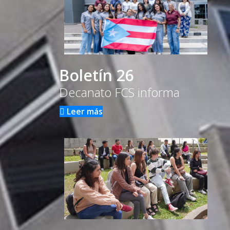
Boletín 26
Decanato FCS informa
Leer más