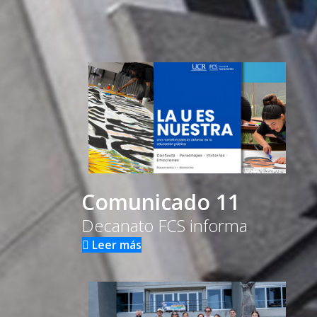
Comunicado 11
Decanato FCS informa
Leer más